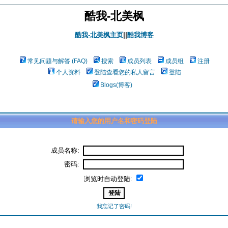
酷我-北美枫
酷我-北美枫主页
||
酷我博客
常见问题与解答 (FAQ)
搜索
成员列表
成员组
注册
个人资料
登陆查看您的私人留言
登陆
Blogs(博客)
请输入您的用户名和密码登陆
成员名称:
密码:
浏览时自动登陆:
我忘记了密码!