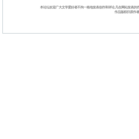
本论坛欢迎广大文学爱好者不拘一格地发表创作和评论.凡在网站发表的作
作品版权归原作者