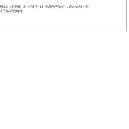
品不想编入《北美枫》或《诗歌榜》或《酷我电子杂志》，请在发帖时注明。
理员有权删除作品.