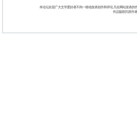
本论坛欢迎广大文学爱好者不拘一格地发表创作和评论.凡在网站发表的作
作品版权归原作者