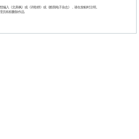
品不想编入《北美枫》或《诗歌榜》或《酷我电子杂志》，请在发帖时注明。
理员有权删除作品.