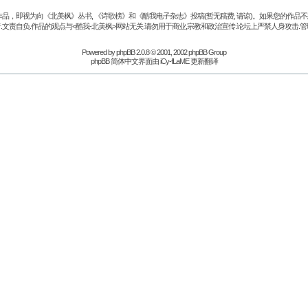
品，即视为向《北美枫》丛书, 《诗歌榜》和《酷我电子杂志》投稿(暂无稿费, 请谅)。如果您的作
.文责自负.作品的观点与<酷我-北美枫>网站无关.请勿用于商业,宗教和政治宣传.论坛上严禁人身攻击.管
Powered by
phpBB
2.0.8 © 2001, 2002 phpBB Group
phpBB 简体中文界面由 iCy-fLaME 更新翻译