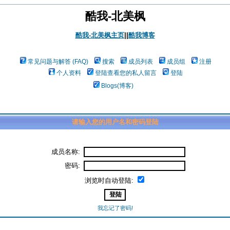
酷我-北美枫
酷我-北美枫主页
||
酷我博客
常见问题与解答 (FAQ)
搜索
成员列表
成员组
注册
个人资料
登陆查看您的私人留言
登陆
Blogs(博客)
请输入您的用户名和密码登陆
成员名称:
密码:
浏览时自动登陆:
我忘记了密码!