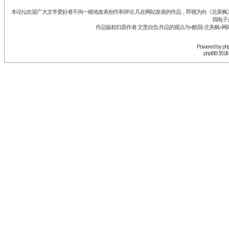
本论坛欢迎广大文学爱好者不拘一格地发表创作和评论.凡在网站发表的作品，即视为向《北美枫》丛
我电子
作品版权归原作者.文责自负.作品的观点与<酷我-北美枫>网
Powered by
ph
phpBB 简