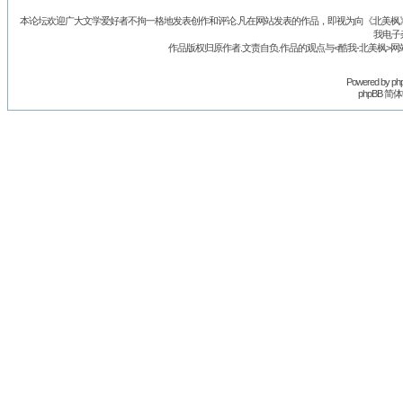
本论坛欢迎广大文学爱好者不拘一格地发表创作和评论.凡在网站发表的作品，即视为向《北美枫》丛
我电子
作品版权归原作者.文责自负.作品的观点与<酷我-北美枫>网
Powered by
ph
phpBB 简