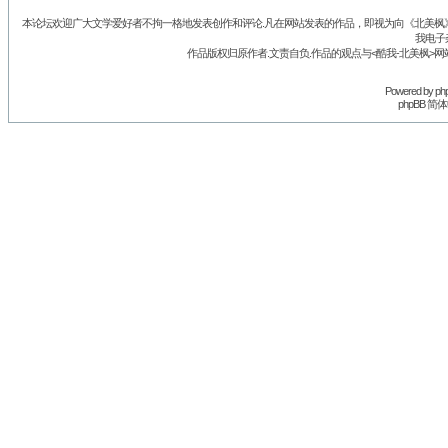
本论坛欢迎广大文学爱好者不拘一格地发表创作和评论.凡在网站发表的作品，即视为向《北美枫》丛
我电子
作品版权归原作者.文责自负.作品的观点与<酷我-北美枫>网
Powered by
ph
phpBB 简