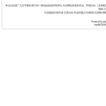
本论坛欢迎广大文学爱好者不拘一格地发表创作和评论.凡在网站发表的作品，即视为向《北美枫》丛
我电子
作品版权归原作者.文责自负.作品的观点与<酷我-北美枫>网
Powered by
ph
phpBB 简