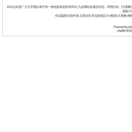
本论坛欢迎广大文学爱好者不拘一格地发表创作和评论.凡在网站发表的作品，即视为向《北美枫》丛
我电子
作品版权归原作者.文责自负.作品的观点与<酷我-北美枫>网
Powered by
ph
phpBB 简