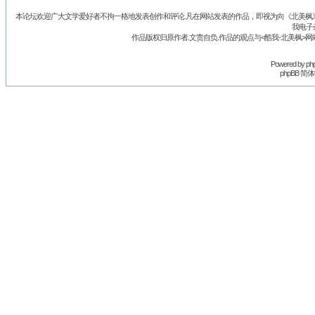
本论坛欢迎广大文学爱好者不拘一格地发表创作和评论.凡在网站发表的作品，即视为向《北美枫》丛
我电子
作品版权归原作者.文责自负.作品的观点与<酷我-北美枫>网
Powered by
ph
phpBB 简