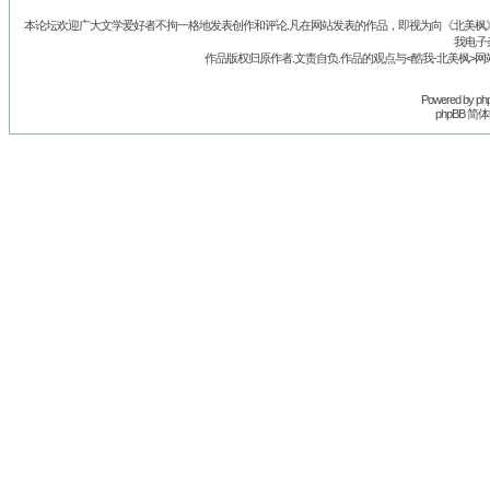
本论坛欢迎广大文学爱好者不拘一格地发表创作和评论.凡在网站发表的作品，即视为向《北美枫》丛
我电子
作品版权归原作者.文责自负.作品的观点与<酷我-北美枫>网
Powered by
ph
phpBB 简