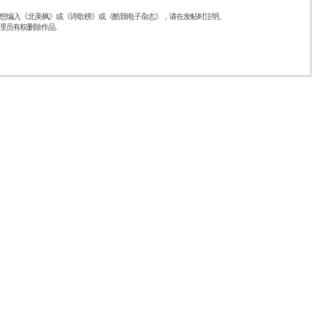
品不想编入《北美枫》或《诗歌榜》或《酷我电子杂志》，请在发帖时注明。
理员有权删除作品.