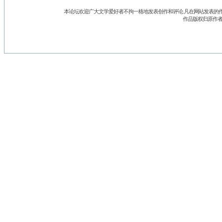
本论坛欢迎广大文学爱好者不拘一格地发表创作和评论.凡在网站发表的作
作品版权归原作者