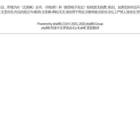
品，即视为向《北美枫》丛书, 《诗歌榜》和《酷我电子杂志》投稿(暂无稿费, 请谅)。如果您的作
.文责自负.作品的观点与<酷我-北美枫>网站无关.请勿用于商业,宗教和政治宣传.论坛上严禁人身攻击.管
Powered by
phpBB
2.0.8 © 2001, 2002 phpBB Group
phpBB 简体中文界面由 iCy-fLaME 更新翻译