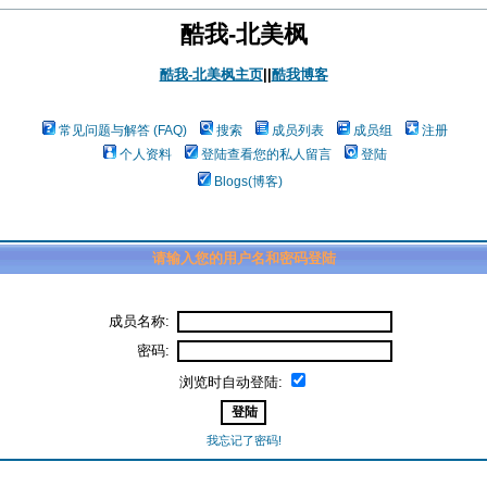
酷我-北美枫
酷我-北美枫主页
||
酷我博客
常见问题与解答 (FAQ)
搜索
成员列表
成员组
注册
个人资料
登陆查看您的私人留言
登陆
Blogs(博客)
请输入您的用户名和密码登陆
成员名称:
密码:
浏览时自动登陆:
我忘记了密码!