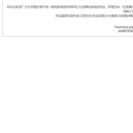
本论坛欢迎广大文学爱好者不拘一格地发表创作和评论.凡在网站发表的作品，即视为向《北美枫》丛
我电子
作品版权归原作者.文责自负.作品的观点与<酷我-北美枫>网
Powered by
ph
phpBB 简