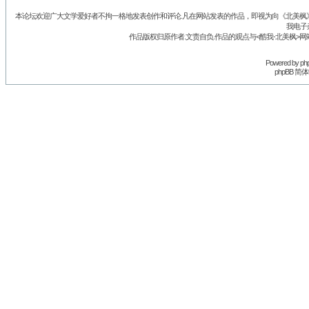
本论坛欢迎广大文学爱好者不拘一格地发表创作和评论.凡在网站发表的作品，即视为向《北美枫》丛
我电子
作品版权归原作者.文责自负.作品的观点与<酷我-北美枫>网
Powered by
ph
phpBB 简