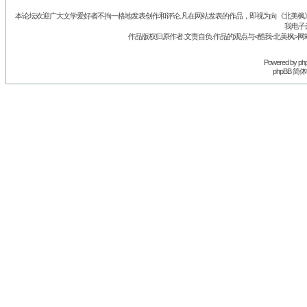
本论坛欢迎广大文学爱好者不拘一格地发表创作和评论.凡在网站发表的作品，即视为向《北美枫》丛
我电子
作品版权归原作者.文责自负.作品的观点与<酷我-北美枫>网
Powered by
ph
phpBB 简