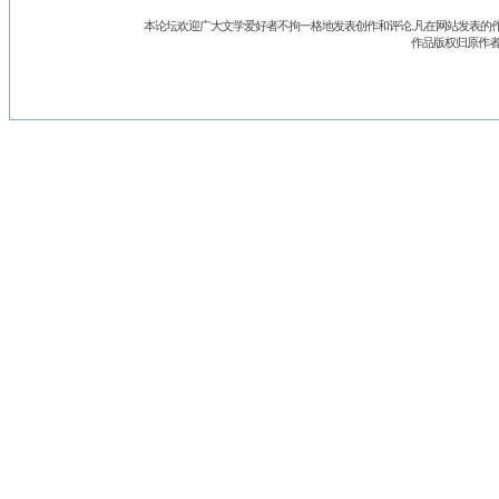
本论坛欢迎广大文学爱好者不拘一格地发表创作和评论.凡在网站发表的作
作品版权归原作者