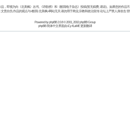
品，即视为向《北美枫》丛书, 《诗歌榜》和《酷我电子杂志》投稿(暂无稿费, 请谅)。如果您的作
.文责自负.作品的观点与<酷我-北美枫>网站无关.请勿用于商业,宗教和政治宣传.论坛上严禁人身攻击.管
Powered by
phpBB
2.0.8 © 2001, 2002 phpBB Group
phpBB 简体中文界面由 iCy-fLaME 更新翻译