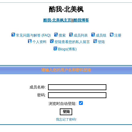
酷我-北美枫
酷我-北美枫主页
||
酷我博客
常见问题与解答 (FAQ)
搜索
成员列表
成员组
注册
个人资料
登陆查看您的私人留言
登陆
Blogs(博客)
请输入您的用户名和密码登陆
成员名称:
密码:
浏览时自动登陆:
我忘记了密码!