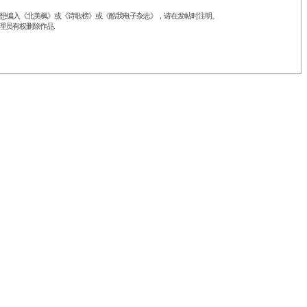
品不想编入《北美枫》或《诗歌榜》或《酷我电子杂志》，请在发帖时注明。
理员有权删除作品.