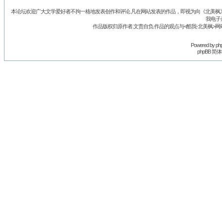
本论坛欢迎广大文学爱好者不拘一格地发表创作和评论.凡在网站发表的作品，即视为向《北美枫》丛
我电子
作品版权归原作者.文责自负.作品的观点与<酷我-北美枫>网
Powered by
ph
phpBB 简