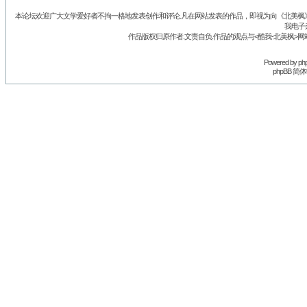
本论坛欢迎广大文学爱好者不拘一格地发表创作和评论.凡在网站发表的作品，即视为向《北美枫》丛
我电子
作品版权归原作者.文责自负.作品的观点与<酷我-北美枫>网
Powered by
ph
phpBB 简