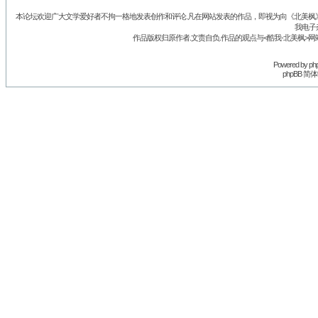
本论坛欢迎广大文学爱好者不拘一格地发表创作和评论.凡在网站发表的作品，即视为向《北美枫》丛
我电子
作品版权归原作者.文责自负.作品的观点与<酷我-北美枫>网
Powered by
ph
phpBB 简