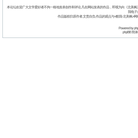
本论坛欢迎广大文学爱好者不拘一格地发表创作和评论.凡在网站发表的作品，即视为向《北美枫》丛
我电子
作品版权归原作者.文责自负.作品的观点与<酷我-北美枫>网
Powered by
ph
phpBB 简