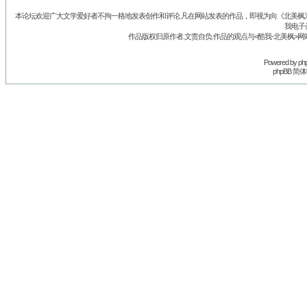
本论坛欢迎广大文学爱好者不拘一格地发表创作和评论.凡在网站发表的作品，即视为向《北美枫》丛
我电子
作品版权归原作者.文责自负.作品的观点与<酷我-北美枫>网
Powered by
ph
phpBB 简