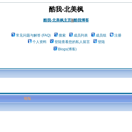
酷我-北美枫
酷我-北美枫主页
||
酷我博客
常见问题与解答 (FAQ)
搜索
成员列表
成员组
注册
个人资料
登陆查看您的私人留言
登陆
Blogs(博客)
论坛