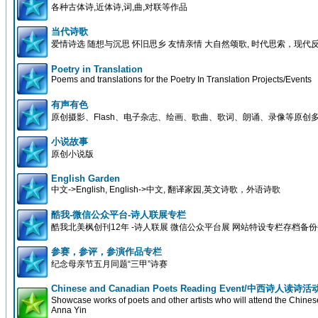
各种古体诗,近体诗,词,曲,对联等作品
当代诗歌
爱情诗选 随想与沉思 怀旧思乡 友情亲情 大自然颂歌, 时代思索，现代
Poetry in Translation
Poems and translations for the Poetry In Translation Projects/Events
有声有色
原创摄影、Flash、电子杂志、绘画、歌曲、歌词、朗诵、录像等原创
小说故事
原创小说版
English Garden
中文->English, English->中文, 翻译家园,英文诗歌，外语诗歌
酷我-微信公众平台-诗人联展专栏
酷我北美枫创刊12年 -诗人联展 微信公众平台展 网站特设专栏存档备
参赛，参评，参演作品专栏
纪念母亲节五月同题“三甲”诗赛
Chinese and Canadian Poets Reading Event/中西诗人读诗活
Showcase works of poets and other artists who will attend the Chin
Anna Yin