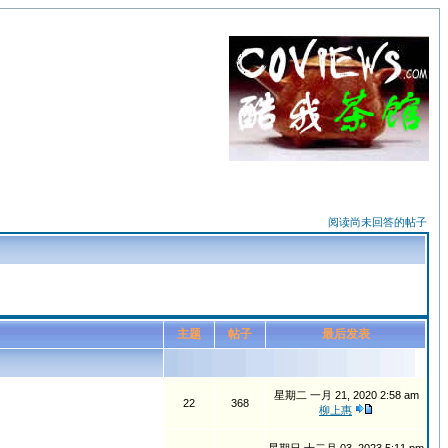
阅读尚未回答的帖子
主题
帖子
最后发表
星期二 一月 21, 2020 2:58 am
22
368
柳上惠