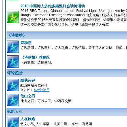
2016 中西诗人多伦多秦淮灯会读诗活动
2016-RBC-Toronto Qinhuai Lantern Festival Lights Up organized by O
Jiangsu Overseas Exchanges Association 由安大略
秦淮灯会于2016年元宵举行观金陵花灯、猜金猴灯谜、尝秦淮小吃等
请一起交流分享中西文化和诗歌。这里也邀请全球诗人分享
《诗歌榜》
诗动态
诗歌新闻，诗歌事件，诗人动态，诗歌信息，关于诗人的采访、随笔，
《诗歌榜》荐稿区
《诗歌榜》选稿基地。
评论鉴赏
酷我诗评
酷我网站诗歌评论
值班版主
酷我评论员
他山之石
他山之石，可以攻玉。学习和交流
枫彩人生
人在旅途
散文小品, 人生感悟， 北美生活， 海外生活见闻