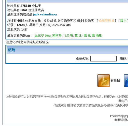
论坛共有
275119
个帖子
论坛共有
6841
位注册成员
最新注册的成员是
jack valandinou
总计有
6664
位朋友在线 :: 0 位成员, 0 位隐身客和 6664 位游客 [
论坛管理员
] [
版主
纪录：
12649
人 星期三 八月 05, 2026 4:37 am
注册成员: 没有
最近更新的Blogs︰
温东华 blog
,
南柯舟
,
飞云浦
,
萬 沐· 聽 風 聽 雨集
这是5分钟之内的论坛在线情况
登陆
成员名称:
密码:
有新帖
本论坛欢迎广大文学爱好者不拘一格地发表创作和评论.凡在网站发表的作品，即视为向《北美枫》丛
我电子
作品版权归原作者.文责自负.作品的观点与<酷我-北美枫>网
Powered by
ph
phpBB 简