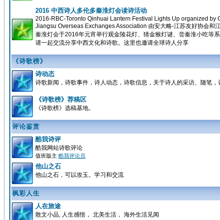
2016 中西诗人多伦多秦淮灯会读诗活动
2016-RBC-Toronto Qinhuai Lantern Festival Lights Up organized by O
Jiangsu Overseas Exchanges Association 由安大略
秦淮灯会于2016年元宵举行观金陵花灯、猜金猴灯谜、尝秦淮小吃等
请一起交流分享中西文化和诗歌。这里也邀请全球诗人分享
《诗歌榜》
诗动态
诗歌新闻，诗歌事件，诗人动态，诗歌信息，关于诗人的采访、随笔，
《诗歌榜》荐稿区
《诗歌榜》选稿基地。
评论鉴赏
酷我诗评
酷我网站诗歌评论
值班版主
酷我评论员
他山之石
他山之石，可以攻玉。学习和交流
枫彩人生
人在旅途
散文小品, 人生感悟， 北美生活， 海外生活见闻