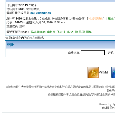
论坛共有
275119
个帖子
论坛共有
6841
位注册成员
最新注册的成员是
jack valandinou
总计有
1456
位朋友在线 :: 0 位成员, 0 位隐身客和 1456 位游客 [
论坛管理员
] [
版主
纪录：
16903
人 星期六 八月 08, 2026 11:54 am
注册成员: 没有
最近更新的Blogs︰
温东华 blog
,
南柯舟
,
飞云浦
,
萬 沐· 聽 風 聽 雨集
这是5分钟之内的论坛在线情况
登陆
成员名称:
密码:
有新帖
本论坛欢迎广大文学爱好者不拘一格地发表创作和评论.凡在网站发表的作品，即视为向《北美枫》丛
我电子
作品版权归原作者.文责自负.作品的观点与<酷我-北美枫>网
Powered by
ph
phpBB 简