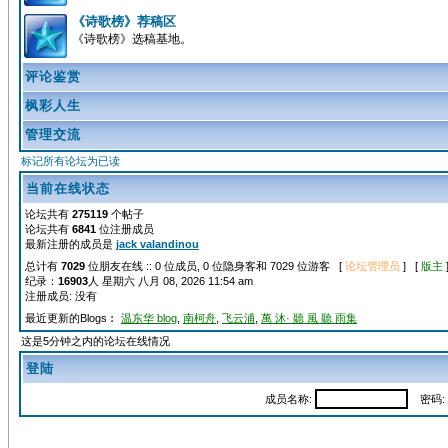
《诗歌榜》荐稿区
《诗歌榜》选稿基地。
评论鉴赏
枫彩人生
管理交流
标记所有论坛为已读
当前在线状态
论坛共有
275119
个帖子
论坛共有
6841
位注册成员
最新注册的成员是
jack valandinou
总计有
7029
位朋友在线 :: 0 位成员, 0 位隐身客和 7029 位游客 [
论坛管理员
] [
版主
纪录：
16903
人 星期六 八月 08, 2026 11:54 am
注册成员: 没有
最近更新的Blogs︰
温东华 blog
,
南柯舟
,
飞云浦
,
萬 沐· 聽 風 聽 雨集
这是5分钟之内的论坛在线情况
登陆
成员名称:
密码: