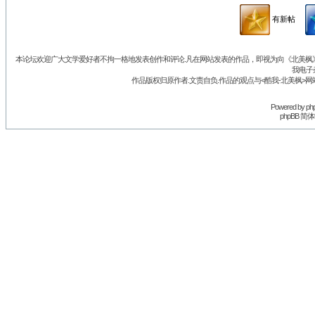
有新帖
本论坛欢迎广大文学爱好者不拘一格地发表创作和评论.凡在网站发表的作品，即视为向《北美枫》丛
我电子
作品版权归原作者.文责自负.作品的观点与<酷我-北美枫>网
Powered by
ph
phpBB 简