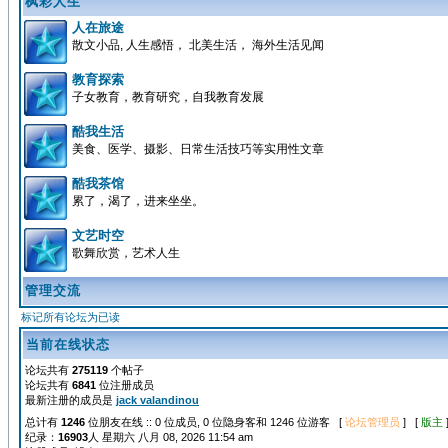
枫彩人生
人在旅途
散文小品, 人生感悟， 北美生活， 海外生活见闻
教育探索
子女教育，教育研究，自我教育发展
酷我生活
美食、医学、摄影、日常生活技巧等实用性文章
酷我茶馆
累了，渴了，进来坐坐。
文艺时空
歌舞欣赏，艺术人生
管理交流
标记所有论坛为已读
当前在线状态
论坛共有
275119
个帖子
论坛共有
6841
位注册成员
最新注册的成员是
jack valandinou
总计有
1246
位朋友在线 :: 0 位成员, 0 位隐身客和 1246 位游客 [
论坛管理员
] [
版主
纪录：
16903
人 星期六 八月 08, 2026 11:54 am