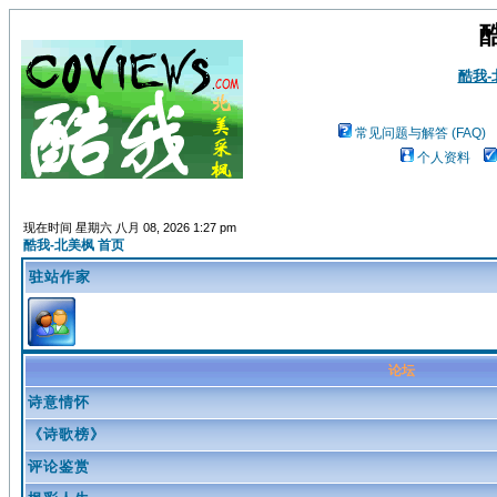
酷我
常见问题与解答 (FAQ)
个人资料
现在时间 星期六 八月 08, 2026 1:27 pm
酷我-北美枫 首页
驻站作家
论坛
诗意情怀
《诗歌榜》
评论鉴赏