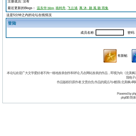
注册成员: 没有
最近更新的Blogs︰
温东华 blog
,
南柯舟
,
飞云浦
,
萬 沐· 聽 風 聽 雨集
这是5分钟之内的论坛在线情况
登陆
成员名称:
密码:
有新帖
本论坛欢迎广大文学爱好者不拘一格地发表创作和评论.凡在网站发表的作品，即视为向《北美枫》丛
我电子
作品版权归原作者.文责自负.作品的观点与<酷我-北美枫>网
Powered by
ph
phpBB 简