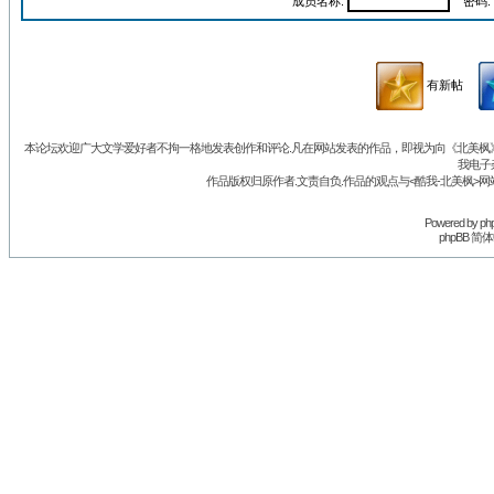
成员名称:
密码:
有新帖
本论坛欢迎广大文学爱好者不拘一格地发表创作和评论.凡在网站发表的作品，即视为向《北美枫》丛
我电子
作品版权归原作者.文责自负.作品的观点与<酷我-北美枫>网
Powered by
ph
phpBB 简