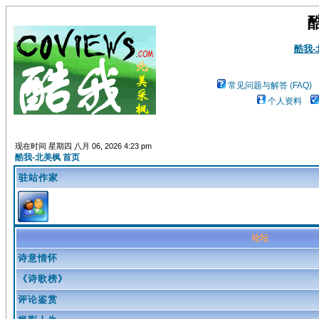
酷我
常见问题与解答 (FAQ)
个人资料
现在时间 星期四 八月 06, 2026 4:23 pm
酷我-北美枫 首页
驻站作家
论坛
诗意情怀
《诗歌榜》
评论鉴赏