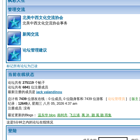
枫彩人生
管理交流
北美中西文化交流协会
北美中西文化交流协会事务
新闻交流
论坛管理建议
标记所有论坛为已读
当前在线状态
论坛共有
275119
个帖子
论坛共有
6841
位注册成员
最新注册的成员是
jack valandinou
总计有
7439
位朋友在线 :: 0 位成员, 0 位隐身客和 7439 位游客 [
论坛管理员
] [
版主
纪录：
12649
人 星期三 八月 05, 2026 4:37 am
注册成员: 没有
最近更新的Blogs︰
温东华 blog
,
南柯舟
,
飞云浦
,
萬 沐· 聽 風 聽 雨集
这是5分钟之内的论坛在线情况
登陆