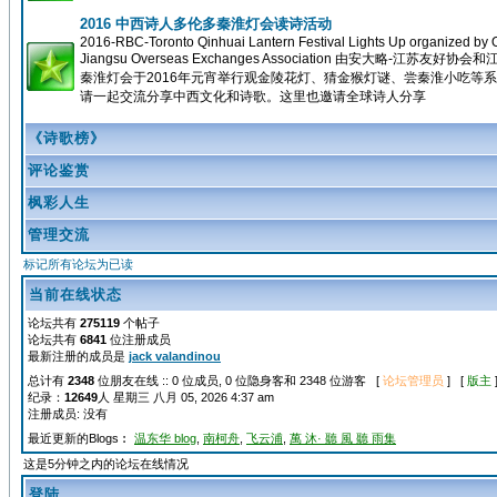
2016 中西诗人多伦多秦淮灯会读诗活动
2016-RBC-Toronto Qinhuai Lantern Festival Lights Up organized by O
Jiangsu Overseas Exchanges Association 由安大略
秦淮灯会于2016年元宵举行观金陵花灯、猜金猴灯谜、尝秦淮小吃等
请一起交流分享中西文化和诗歌。这里也邀请全球诗人分享
《诗歌榜》
评论鉴赏
枫彩人生
管理交流
标记所有论坛为已读
当前在线状态
论坛共有
275119
个帖子
论坛共有
6841
位注册成员
最新注册的成员是
jack valandinou
总计有
2348
位朋友在线 :: 0 位成员, 0 位隐身客和 2348 位游客 [
论坛管理员
] [
版主
纪录：
12649
人 星期三 八月 05, 2026 4:37 am
注册成员: 没有
最近更新的Blogs︰
温东华 blog
,
南柯舟
,
飞云浦
,
萬 沐· 聽 風 聽 雨集
这是5分钟之内的论坛在线情况
登陆