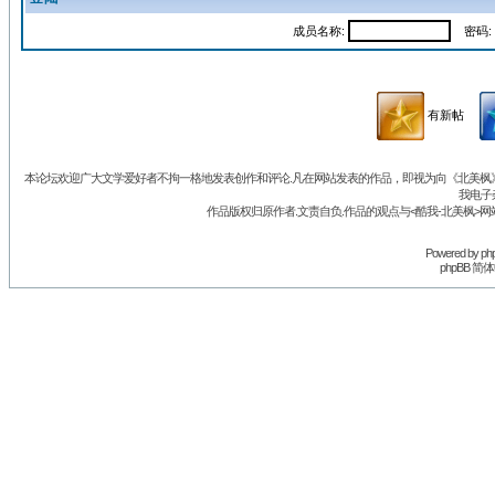
成员名称:
密码:
有新帖
本论坛欢迎广大文学爱好者不拘一格地发表创作和评论.凡在网站发表的作品，即视为向《北美枫》丛
我电子
作品版权归原作者.文责自负.作品的观点与<酷我-北美枫>网
Powered by
ph
phpBB 简