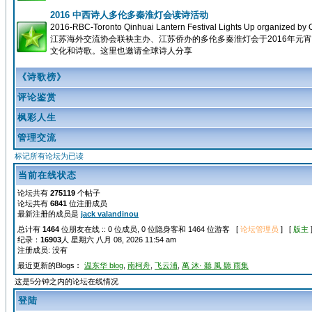
2016 中西诗人多伦多秦淮灯会读诗活动
2016-RBC-Toronto Qinhuai Lantern Festival Lights Up organized
江苏海外交流协会联袂主办、江苏侨办的多伦多秦淮灯会于2016年
文化和诗歌。这里也邀请全球诗人分享
《诗歌榜》
评论鉴赏
枫彩人生
管理交流
标记所有论坛为已读
当前在线状态
论坛共有
275119
个帖子
论坛共有
6841
位注册成员
最新注册的成员是
jack valandinou
总计有
1464
位朋友在线 :: 0 位成员, 0 位隐身客和 1464 位游客 [
论坛管理员
] [
版主
纪录：
16903
人 星期六 八月 08, 2026 11:54 am
注册成员: 没有
最近更新的Blogs︰
温东华 blog
,
南柯舟
,
飞云浦
,
萬 沐· 聽 風 聽 雨集
这是5分钟之内的论坛在线情况
登陆