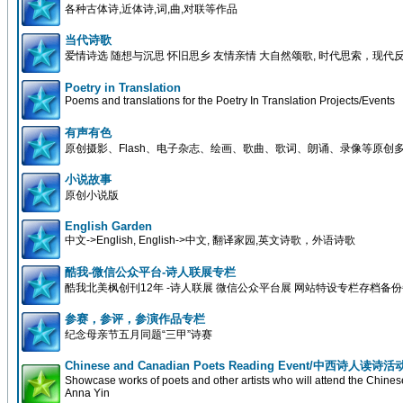
各种古体诗,近体诗,词,曲,对联等作品
当代诗歌
爱情诗选 随想与沉思 怀旧思乡 友情亲情 大自然颂歌, 时代思索，现代
Poetry in Translation
Poems and translations for the Poetry In Translation Projects/Events
有声有色
原创摄影、Flash、电子杂志、绘画、歌曲、歌词、朗诵、录像等原创
小说故事
原创小说版
English Garden
中文->English, English->中文, 翻译家园,英文诗歌，外语诗歌
酷我-微信公众平台-诗人联展专栏
酷我北美枫创刊12年 -诗人联展 微信公众平台展 网站特设专栏存档备
参赛，参评，参演作品专栏
纪念母亲节五月同题“三甲”诗赛
Chinese and Canadian Poets Reading Event/中西诗人读诗活
Showcase works of poets and other artists who will attend the Chin
Anna Yin